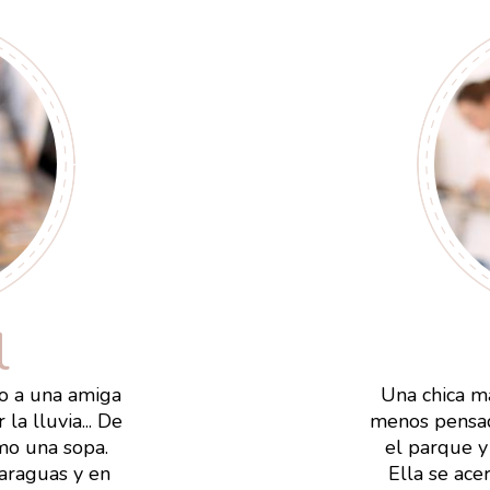
l
o a una amiga
Una chica ma
la lluvia... De
menos pensad
mo una sopa.
el parque y
araguas y en
Ella se ace