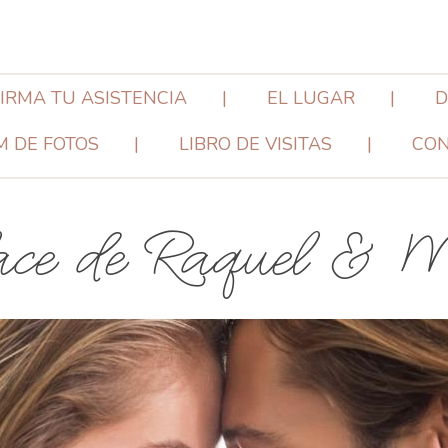
IRMA TU ASISTENCIA
EL LUGAR
D
 DE FOTOS
LIBRO DE VISITAS
CO
ace de Raquel & M