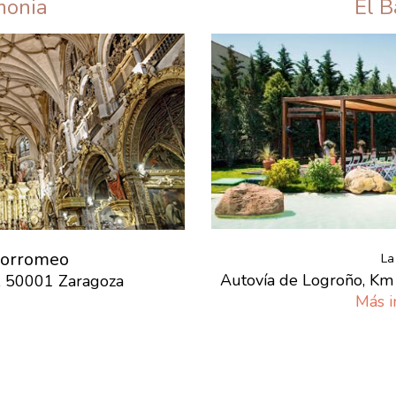
monia
El 
Borromeo
La
Autovía de Logroño, Km
5, 50001 Zaragoza
Más i